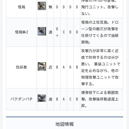
序章のTR-3から登場。
怪鳥
無
D
D
D
D
飛行ユニット。攻撃し
ない。
怪鳥の上位互換。ドロ
D
ーン型の敵だが攻撃を
怪鳥Mk2
遠
C
D
D
＋
仕掛けてくるので油断
禁物。
攻撃力が非常に高く近
接で対峙するのは分が
悪い。 重装ユニットで
伐採者
近
B
A
D
B
足を止めながら、他の
物理攻撃ユニットで攻
撃する。
爆弾投下による範囲攻
バクダンバチ
遠
B
A
C
B
撃。攻撃後移動速度上
昇。
地図情報