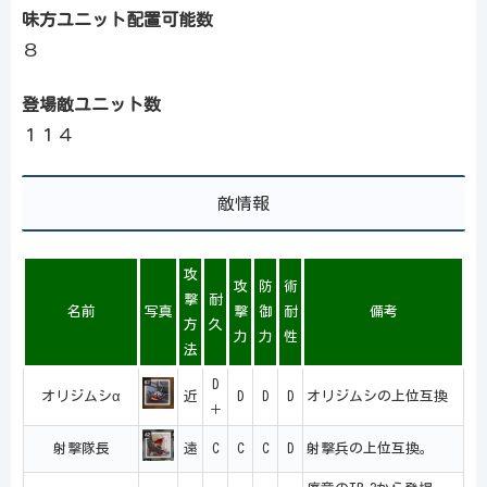
味方ユニット配置可能数
８
登場敵ユニット数
１１４
敵情報
攻
攻
防
術
撃
耐
名前
写真
撃
御
耐
備考
方
久
力
力
性
法
D
オリジムシα
近
D
D
D
オリジムシの上位互換
＋
射撃隊長
遠
C
C
C
D
射撃兵の上位互換。