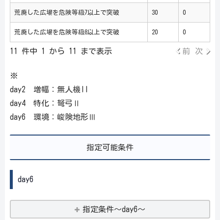
荒廃した広場を危険等級7以上で突破
30
0
荒廃した広場を危険等級8以上で突破
20
0
11 件中 1 から 11 まで表示
前
次
※
day2 増幅：無人機II
day4 特化：弩弓Ⅱ
day6 環境：峻険地形Ⅲ
指定可能条件
day6
指定条件～day6～