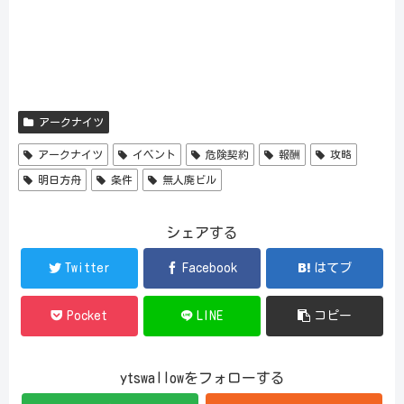
アークナイツ
アークナイツ
イベント
危険契約
報酬
攻略
明日方舟
条件
無人廃ビル
シェアする
Twitter
Facebook
はてブ
Pocket
LINE
コピー
ytswallowをフォローする