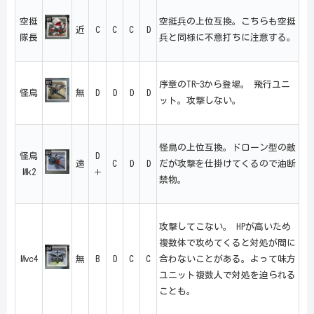
空挺
空挺兵の上位互換。こちらも空挺
近
C
C
C
D
隊長
兵と同様に不意打ちに注意する。
序章のTR-3から登場。 飛行ユニ
怪鳥
無
D
D
D
D
ット。攻撃しない。
怪鳥の上位互換。ドローン型の敵
怪鳥
D
遠
C
D
D
だが攻撃を仕掛けてくるので油断
Mk2
＋
禁物。
攻撃してこない。 HPが高いため
複数体で攻めてくると対処が間に
Mvc4
無
B
D
C
C
合わないことがある。よって味方
ユニット複数人で対処を迫られる
ことも。