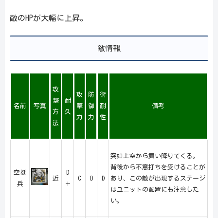
敵のHPが大幅に上昇。
敵情報
攻
攻
防
術
撃
耐
名前
写真
撃
御
耐
備考
方
久
力
力
性
法
突如上空から舞い降りてくる。
背後から不意打ちを受けることが
空挺
D
近
C
D
D
あり、この敵が出現するステージ
兵
＋
はユニットの配置にも注意した
い。