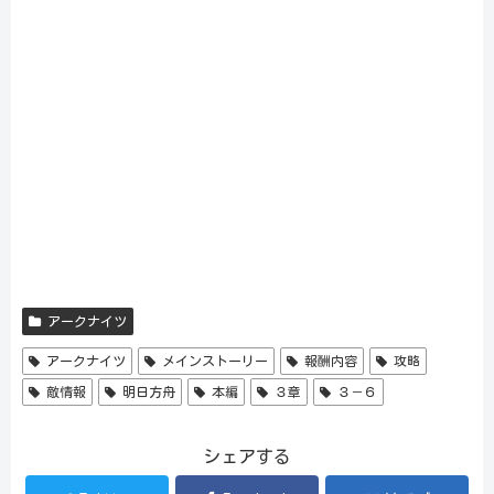
アークナイツ
アークナイツ
メインストーリー
報酬内容
攻略
敵情報
明日方舟
本編
３章
３－６
シェアする