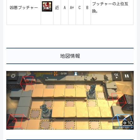
ブッチャーの上位互
凶悪ブッチャー
近
A
A+
C
B
換。
地図情報