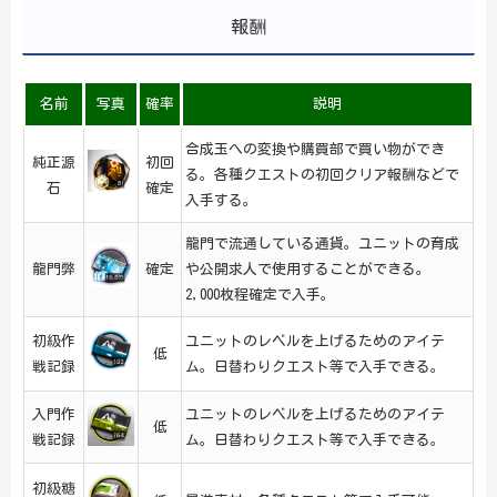
報酬
名前
写真
確率
説明
合成玉への変換や購買部で買い物ができ
純正源
初回
る。各種クエストの初回クリア報酬などで
石
確定
入手する。
龍門で流通している通貨。ユニットの育成
龍門弊
確定
や公開求人で使用することができる。
2,000枚程確定で入手。
初級作
ユニットのレベルを上げるためのアイテ
低
戦記録
ム。日替わりクエスト等で入手できる。
入門作
ユニットのレベルを上げるためのアイテ
低
戦記録
ム。日替わりクエスト等で入手できる。
初級糖