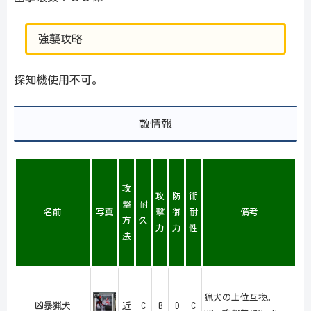
強襲攻略
探知機使用不可。
敵情報
攻
攻
防
術
撃
耐
名前
写真
撃
御
耐
備考
方
久
力
力
性
法
猟犬の上位互換。
凶暴猟犬
近
C
B
D
C