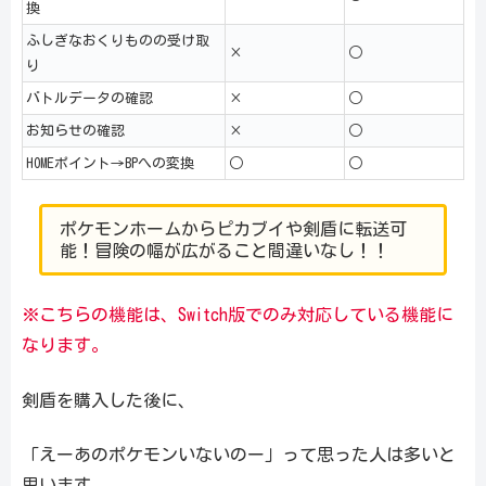
換
ふしぎなおくりものの受け取
×
○
り
バトルデータの確認
×
○
お知らせの確認
×
○
HOMEポイント→BPへの変換
○
○
ポケモンホームからピカブイや剣盾に転送可
能！冒険の幅が広がること間違いなし！！
※こちらの機能は、Switch版でのみ対応している機能に
なります。
剣盾を購入した後に、
「えーあのポケモンいないのー」って思った人は多いと
思います。