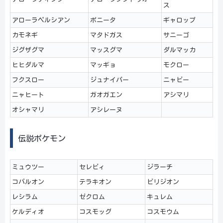
ス
アローラペルシアン
ポニータ
ギャロップ
カモネギ
マタドガス
サニーゴ
ジグザグマ
マッスグマ
ダルマッカ
ヒヒダルマ
マッギョ
モクロー
フクスロー
ジュナイパー
ニャビー
ニャヒート
ガオガエン
アシマリ
オシャマリ
アシレーヌ
伝説ポケモン
ミュウツー
セレビィ
ジラーチ
コバルオン
テラキオン
ビリジオン
レシラム
ゼクロム
キュレム
ケルディオ
コスモッグ
コスモウム