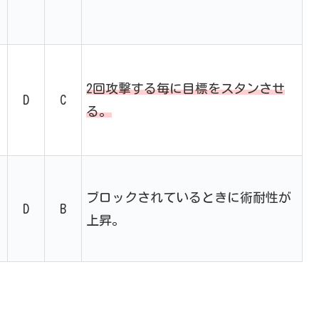
2回攻撃する毎に目標をスタンさせ
D
C
る。
ブロックされているときに術耐性が
D
B
上昇。