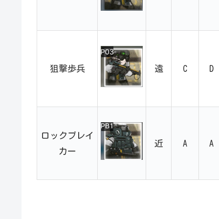
狙撃歩兵
遠
C
D
ロックブレイ
近
A
A
カー