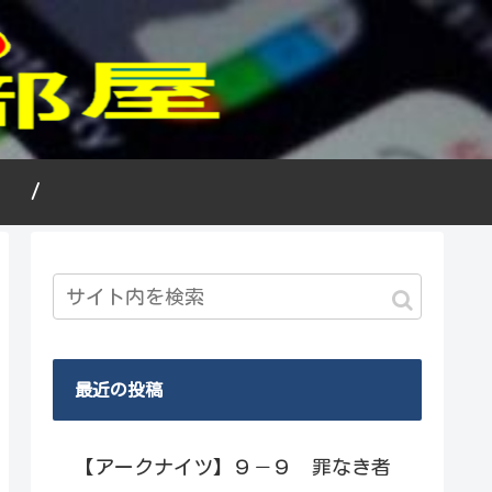
況 /
最近の投稿
【アークナイツ】９－９ 罪なき者