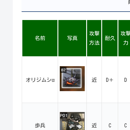
攻撃
攻
名前
写真
耐久
方法
力
オリジムシα
近
D＋
D
歩兵
近
C
C