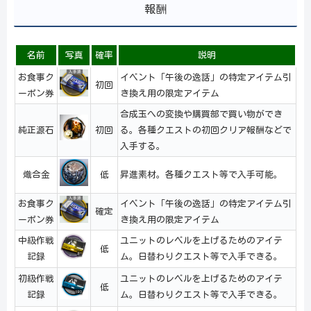
報酬
名前
写真
確率
説明
お食事ク
イベント「午後の逸話」の特定アイテム引
初回
ーポン券
き換え用の限定アイテム
合成玉への変換や購買部で買い物ができ
純正源石
初回
る。各種クエストの初回クリア報酬などで
入手する。
熾合金
低
昇進素材。各種クエスト等で入手可能。
お食事ク
イベント「午後の逸話」の特定アイテム引
確定
ーポン券
き換え用の限定アイテム
中級作戦
ユニットのレベルを上げるためのアイテ
低
記録
ム。日替わりクエスト等で入手できる。
初級作戦
ユニットのレベルを上げるためのアイテ
低
記録
ム。日替わりクエスト等で入手できる。