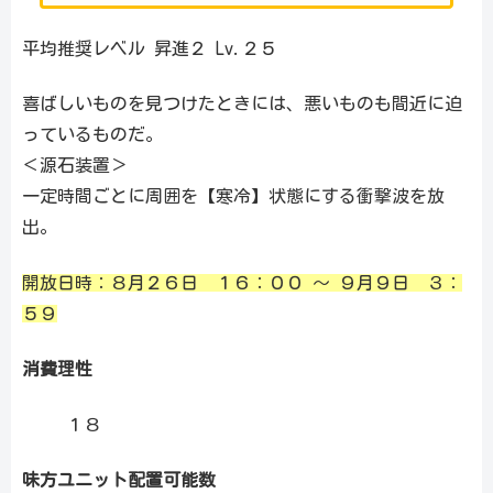
平均推奨レベル 昇進２ Lv.２５
喜ばしいものを見つけたときには、悪いものも間近に迫
っているものだ。
＜源石装置＞
一定時間ごとに周囲を【寒冷】状態にする衝撃波を放
出。
開放日時：８月２６日 １６：００ ～ ９月９日 ３：
５９
消費理性
１８
味方ユニット配置可能数