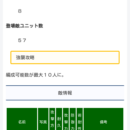
８
登場敵ユニット数
５７
強襲攻略
編成可能数が最大１０人に。
敵情報
攻
攻
防
術
撃
耐
名前
写真
撃
御
耐
備考
方
久
力
力
性