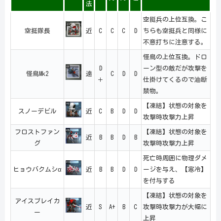
法
空挺兵の上位互換。こ
空挺隊長
近
C
C
C
D
ちらも空挺兵と同様に
不意打ちに注意する。
怪鳥の上位互換。ドロ
D
ーン型の敵だが攻撃を
怪鳥Mk2
遠
C
D
D
＋
仕掛けてくるので油断
禁物。
【凍結】状態の対象を
スノーデビル
近
C
B
D
D
攻撃時攻撃力上昇
フロストファン
【凍結】状態の対象を
近
B
B
D
B
グ
攻撃時攻撃力上昇
死亡時周囲に物理ダメ
ヒョウバクムシα
近
B
B
D
D
ージを与え、【寒冷】
を付与する
【凍結】状態の対象を
アイスブレイカ
近
S
A+
B
C
攻撃時攻撃力が大幅に
ー
上昇