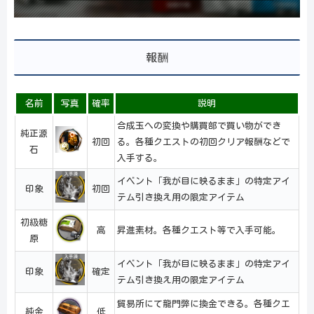
報酬
名前
写真
確率
説明
合成玉への変換や購買部で買い物ができ
純正源
初回
る。各種クエストの初回クリア報酬などで
石
入手する。
イベント「我が目に映るまま」の特定アイ
印象
初回
テム引き換え用の限定アイテム
初級糖
高
昇進素材。各種クエスト等で入手可能。
原
イベント「我が目に映るまま」の特定アイ
印象
確定
テム引き換え用の限定アイテム
貿易所にて龍門弊に換金できる。各種クエ
純金
低