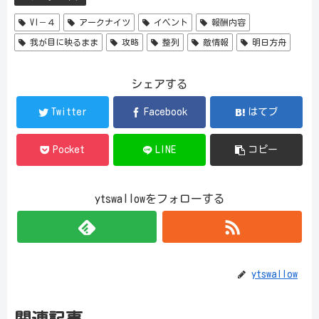
VI－４
アークナイツ
イベント
報酬内容
我が目に映るまま
攻略
整列
敵情報
明日方舟
シェアする
Twitter
Facebook
はてブ
Pocket
LINE
コピー
ytswallowをフォローする
ytswallow