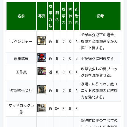
攻
攻
防
術
撃
耐
名前
写真
撃
御
耐
備考
方
久
力
力
性
法
HPが半分以下の場合、
リベンジャー
近
B
C
C
A
攻撃力と攻撃速度が大
幅に上昇する。
寄生隊長
近
B
C
C
B
HPが徐々に回復する。
攻撃後少しの間ブロッ
工作員
近
B
C
C
A
ク数を減少させる。
戦場にいうとき、敵ユ
遊撃隊伝令兵
近
B
C
D
A
ニットの攻撃力と防御
力を強化する。
マッドロック巨
近
S+
S
B
B
像
撃破時に場のすべての