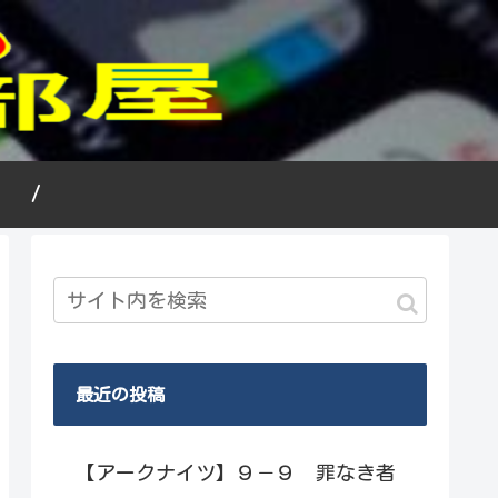
況 /
最近の投稿
【アークナイツ】９－９ 罪なき者