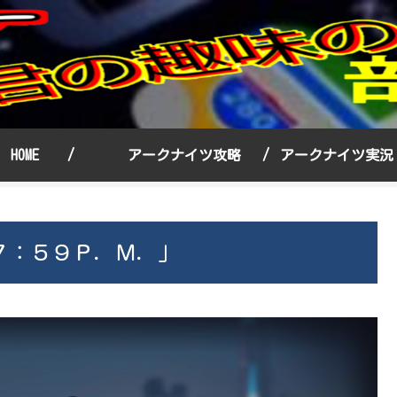
HOME /
アークナイツ攻略 /
アークナイツ実
７：５９Ｐ．Ｍ．」