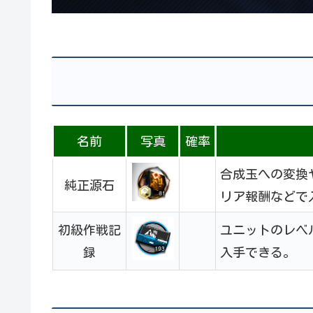
名前
写真
確率
合成玉への変換
純正源石
リア報酬などで
初級作戦記
ユニットのレベ
録
入手できる。