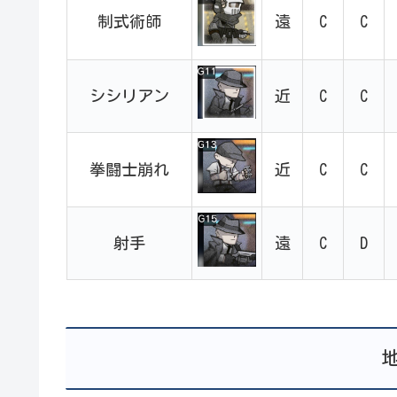
制式術師
遠
C
C
シシリアン
近
C
C
拳闘士崩れ
近
C
C
射手
遠
C
D