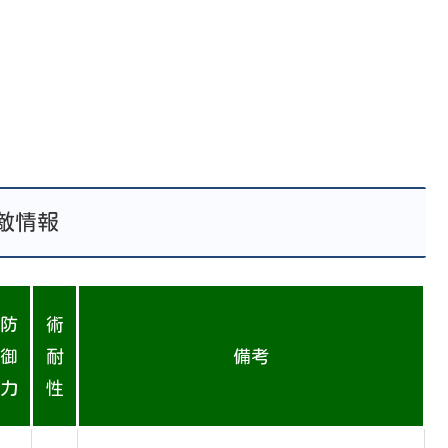
敵情報
防
術
御
耐
備考
力
性