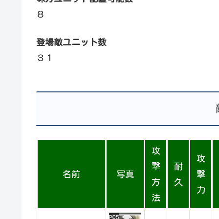
８
登場敵ユニット数
３１
攻
攻
撃
耐
名前
写真
撃
方
久
力
法