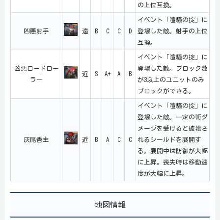
の上位互換。
イベント「喧騒の掟」に
凶悪射手
遠
B
C
C
D
登場した敵。射手の上位
互換。
イベント「喧騒の掟」に
凶悪ロードロー
登場した敵。ブロック数
近
S
A+
A
B
ラー
が3以上のユニットのみ
ブロックができる。
イベント「喧騒の掟」に
登場した敵。一定の術ダ
メージを受けると破壊さ
灰尾香主
近
B
A
C
C
れるシールドを展開す
る。展開中は防御が大幅
に上昇。喪失時は移動速
度が大幅に上昇。
地図情報