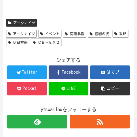
アークナイツ
アークナイツ
イベント
南轅北轍
喧騒の掟
攻略
明日方舟
ＣＢ－ＥＸ２
シェアする
Twitter
Facebook
はてブ
Pocket
LINE
コピー
ytswallowをフォローする