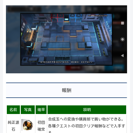
報酬
名前
写真
確率
説明
合成玉への変換や購買部で買い物ができる。
純正源
初回
各種クエストの初回クリア報酬などで入手す
石
確定
る。