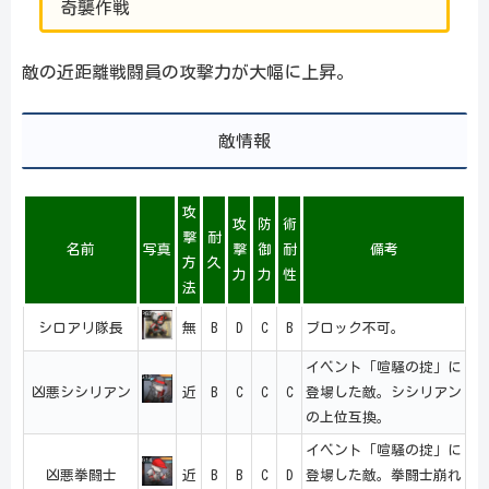
奇襲作戦
敵の近距離戦闘員の攻撃力が大幅に上昇。
敵情報
攻
攻
防
術
撃
耐
名前
写真
撃
御
耐
備考
方
久
力
力
性
法
シロアリ隊長
無
B
D
C
B
ブロック不可。
イベント「喧騒の掟」に
凶悪シシリアン
近
B
C
C
C
登場した敵。シシリアン
の上位互換。
イベント「喧騒の掟」に
凶悪拳闘士
近
B
B
C
D
登場した敵。拳闘士崩れ