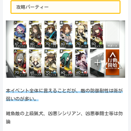
攻略パーティー
本イベント全体に言えることだが、敵の防御耐性は術が
弱いのが多い。
雑魚敵の上級猟犬、凶悪シシリアン、凶悪拳闘士等は勿
論