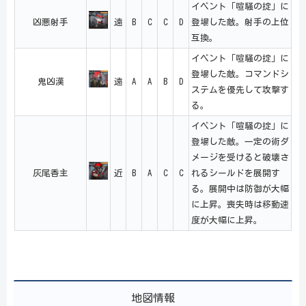
イベント「喧騒の掟」に
凶悪射手
遠
B
C
C
D
登場した敵。射手の上位
互換。
イベント「喧騒の掟」に
登場した敵。コマンドシ
鬼凶漢
遠
A
A
B
D
ステムを優先して攻撃す
る。
イベント「喧騒の掟」に
登場した敵。一定の術ダ
メージを受けると破壊さ
灰尾香主
近
B
A
C
C
れるシールドを展開す
る。展開中は防御が大幅
に上昇。喪失時は移動速
度が大幅に上昇。
地図情報