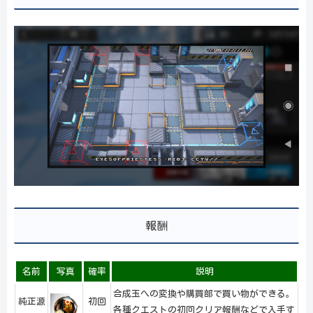
報酬
名前
写真
確率
説明
合成玉への変換や購買部で買い物ができる。
純正源
初回
各種クエストの初回クリア報酬などで入手す