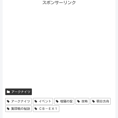
スポンサーリンク
アークナイツ
アークナイツ
イベント
喧騒の掟
攻略
明日方舟
集団戦の秘訣
ＣＢ－ＥＸ１