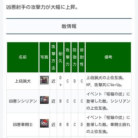
凶悪射手の攻撃力が大幅に上昇。
敵情報
攻
攻
防
術
撃
耐
名前
写真
撃
御
耐
備考
方
久
力
力
性
法
D
上級猟犬の上位互換。
上級猟犬
近
C
D
C
＋
HP、攻撃共にVerUp。
イベント「喧騒の掟」に
凶悪シシリアン
近
B
C
C
C
登場した敵。シシリアン
の上位互換。
イベント「喧騒の掟」に
凶悪拳闘士
近
B
B
C
D
登場した敵。拳闘士崩れ
の上位互換。