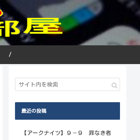
況 /
最近の投稿
【アークナイツ】９－９ 罪なき者