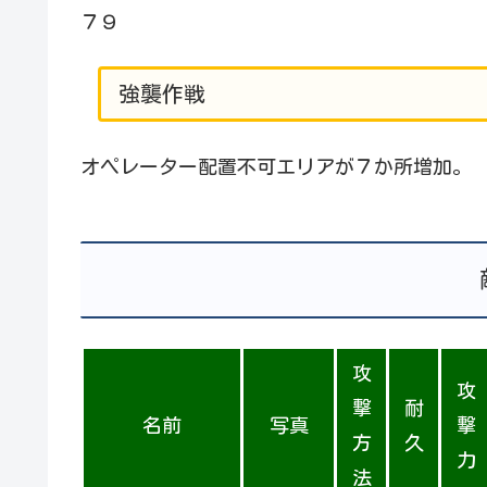
７９
強襲作戦
オペレーター配置不可エリアが７か所増加。
攻
攻
撃
耐
名前
写真
撃
方
久
力
法