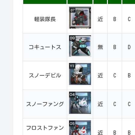
軽装隊長
近
B
C
コキュートス
無
B
D
スノーデビル
近
C
B
スノーファング
近
C
C
フロストファン
近
B
B