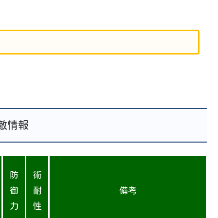
敵情報
防
術
御
耐
備考
力
性