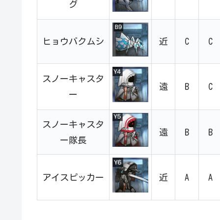
グ
ヒョウバクムシ
近
C
C
スノーキャスタ
遠
B
C
ー
スノーキャスタ
遠
B
B
ー隊長
アイスピッカー
近
A
A